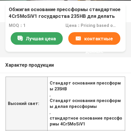
Обжигая основание прессформы стандартное
4Cr5MoSiV1 государства 235HB для делать
прессформы
MOQ：1
Цена：Pricing based on weight and material
Лучшая цена
контактные
данные
Характер продукции
Стандарт основания прессформ
ы 235HB
,
Стандарт основания прессформ
Высокий свет:
ы делая прессформы
,
стандартное основание прессфо
рмы 4Cr5MoSiV1