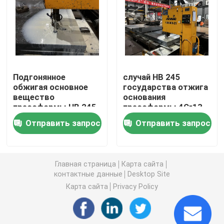
Части инжекционного метода литья
Пластиковые части прессформы
Подгонянное
случай HB 245
обжигая основное
государства отжига
Особенные базовые платины прессформы
вещество
основания
прессформы HB 245
прессформы 4Cr13
государства
420 стальные
Сталь основания прессформы
Отправить запрос
Отправить запрос
алюминиевое
деревянный для
коррозионностойкое
легкого транспорта
Основное вещество прессформы
Главная страница
Карта сайта
контактные данные
Desktop Site
Карта сайта
Privacy Policy