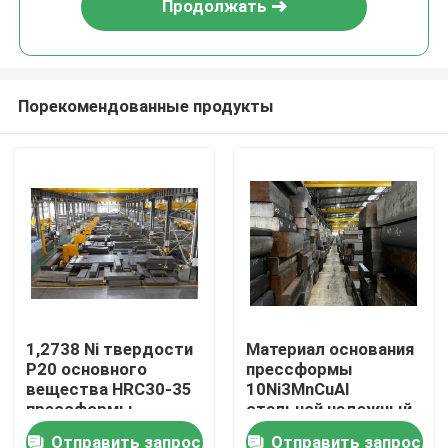
Продолжать
Порекомендованные продукты
Главная страница
1,2738 Ni твердости
Материал основания
P20 основного
прессформы
Продукция
вещества HRC30-35
10Ni3MnCuAl
прессформы
стальной надежный
впрыски
для прессформ
Отправить запрос
Отправить запрос
Ролики