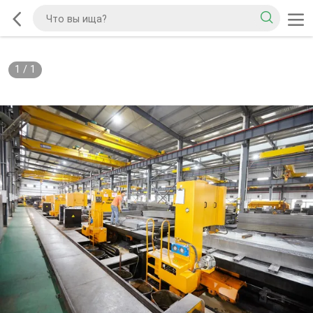
1
/
1