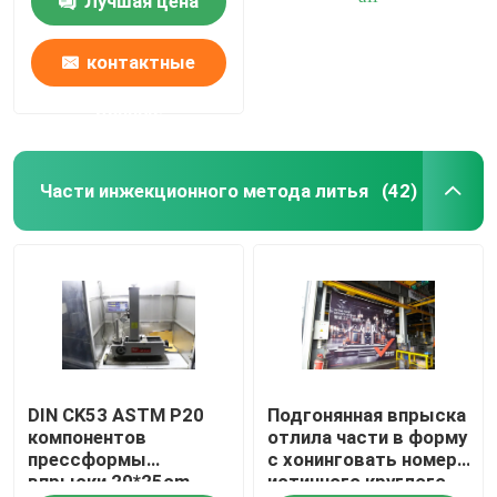
Лучшая цена
контактные
данные
Части инжекционного метода литья
(42)
Главная страница
DIN CK53 ASTM P20
Подгонянная впрыска
Продукция
компонентов
отлила части в форму
прессформы
с хонинговать номер
впрыски 20*25cm-
истинного круглого
Ролики