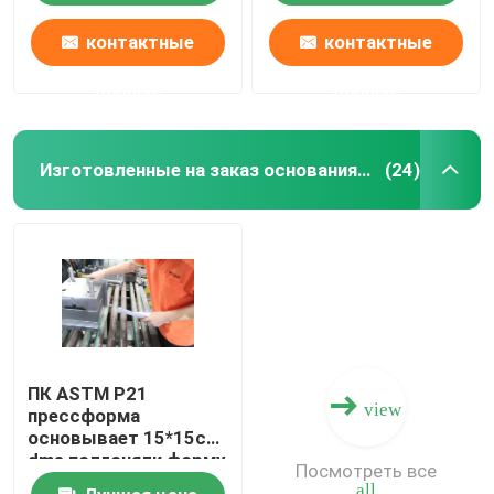
поверхностного
покрытия
контактные
контактные
данные
данные
Изготовленные на заказ основания прессформы
(24)
ПК ASTM P21
view
прессформа
основывает 15*15cm
dme подгоняли форму
Посмотреть все
all