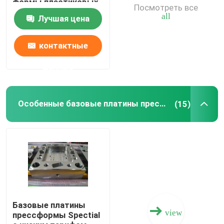
формы пластиковых
Посмотреть все
частей прессформы
all
Лучшая цена
стандартный
Части инжекционного метода литья
контактные
Пластиковые части прессформы
данные
Особенные базовые платины прессформы
Особенные базовые платины прессформы
(15)
Сталь основания прессформы
Основное вещество прессформы
Базовые платины
view
прессформы Spectial